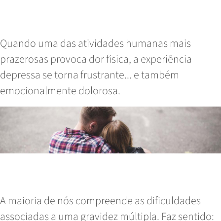
dor: motivos (e soluções) para
relações sexuais dolorosas
Quando uma das atividades humanas mais
prazerosas provoca dor física, a experiência
depressa se torna frustrante... e também
emocionalmente dolorosa.
Read More
Grávida com um bebé… e um Mioma
Uterino?
A maioria de nós compreende as dificuldades
associadas a uma gravidez múltipla. Faz sentido: